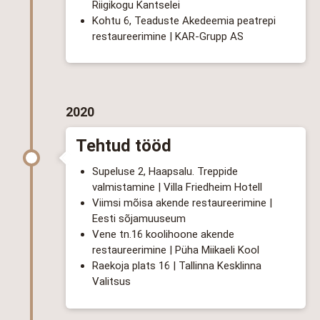
Riigikogu Kantselei
Kohtu 6, Teaduste Akedeemia peatrepi
restaureerimine | KAR-Grupp AS
2020
Tehtud tööd
Supeluse 2, Haapsalu. Treppide
valmistamine | Villa Friedheim Hotell
Viimsi mõisa akende restaureerimine |
Eesti sõjamuuseum
Vene tn.16 koolihoone akende
restaureerimine | Püha Miikaeli Kool
Raekoja plats 16 | Tallinna Kesklinna
Valitsus