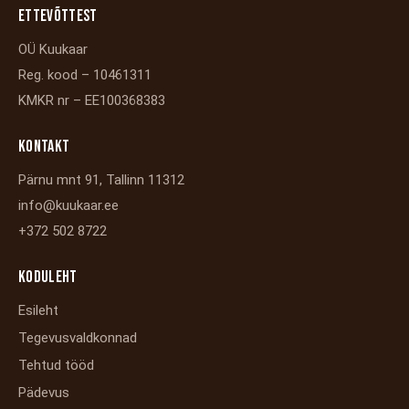
ETTEVÕTTEST
OÜ Kuukaar
Reg. kood – 10461311
KMKR nr – EE100368383
KONTAKT
Pärnu mnt 91, Tallinn 11312
info@kuukaar.ee
+372 502 8722
KODULEHT
Esileht
Tegevusvaldkonnad
Tehtud tööd
Pädevus